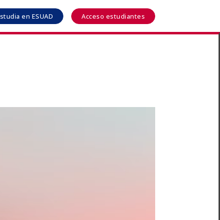
studia en ESUAD
Acceso estudiantes
teres
r todos los programas
Ver todos los cursos
rio –
de Páginas Web con
Curso de diseño con Canva
 para
 + SEO + Tienda OnLine
o Rural
dición
ón Oficial Microsoft
cialist (MOS)
Microsoft Excel para el análisis de
datos con Power Pivot
dición
El Cuadro de Mando Integral. Los
KPIs